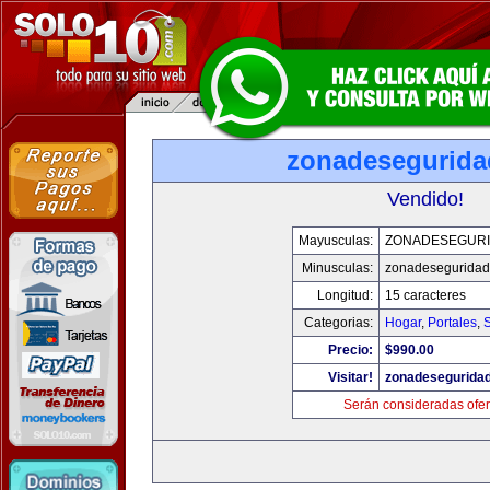
zonadesegurid
Vendido!
Mayusculas:
ZONADESEGUR
Minusculas:
zonadesegurida
Longitud:
15 caracteres
Categorias:
Hogar
,
Portales
,
Precio:
$990.00
Visitar!
zonadesegurida
Serán consideradas ofer