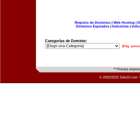
Registro de Dominios
|
Web Hosting
|
D
Dominios Expirados
|
Industrias
|
Indu
Categorías de Dominio:
[Pág. princi
** Precios expre
© 2002/2022 Solo10.com