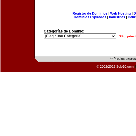
Registro de Dominios
|
Web Hosting
|
D
Dominios Expirados
|
Industrias
|
Indu
Categorías de Dominio:
[Pág. princi
** Precios expre
© 2002/2022 Solo10.com