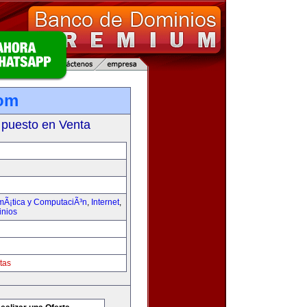
com
 puesto en Venta
rmÃ¡tica y ComputaciÃ³n
,
Internet
,
inios
tas