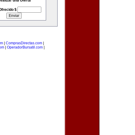
ealizar una Oferta
Ofrecido $
om
|
ComprasDirectas.com
|
com
|
OperadorBursatil.com
|