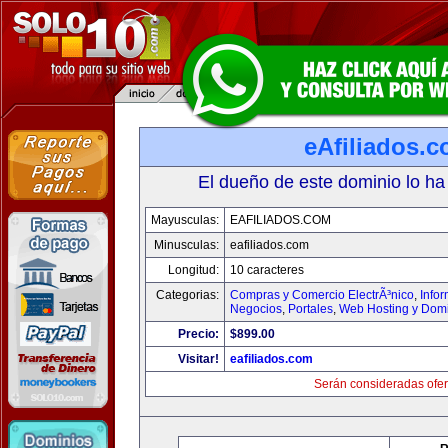
eAfiliados.
El dueño de este dominio lo ha
Mayusculas:
EAFILIADOS.COM
Minusculas:
eafiliados.com
Longitud:
10 caracteres
Categorias:
Compras y Comercio ElectrÃ³nico
,
Info
Negocios
,
Portales
,
Web Hosting y Dom
Precio:
$899.00
Visitar!
eafiliados.com
Serán consideradas ofer