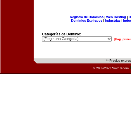
Registro de Dominios
|
Web Hosting
|
D
Dominios Expirados
|
Industrias
|
Indu
Categorías de Dominio:
[Pág. princi
** Precios expre
© 2002/2022 Solo10.com