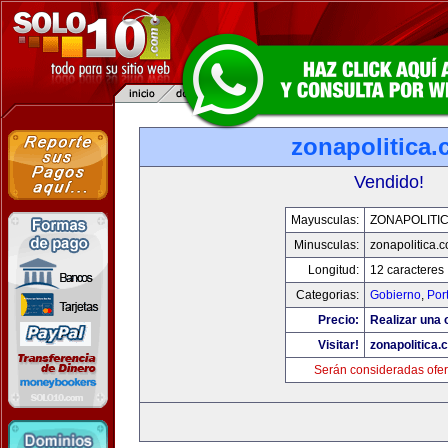
zonapolitica
Vendido!
Mayusculas:
ZONAPOLITI
Minusculas:
zonapolitica.
Longitud:
12 caracteres
Categorias:
Gobierno
,
Por
Precio:
Realizar una o
Visitar!
zonapolitica.
Serán consideradas ofer