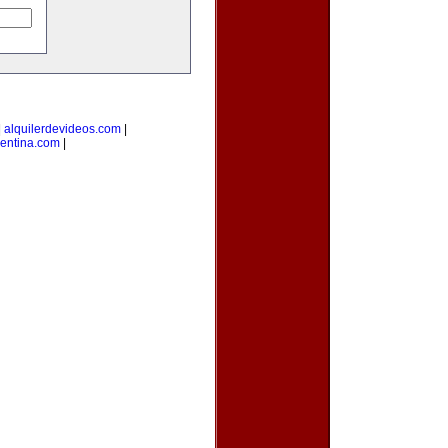
|
alquilerdevideos.com
|
gentina.com
|