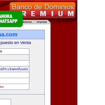
ina.com
 puesto en Venta
OM
isiÃ³n y EspectÃ¡culos
tas