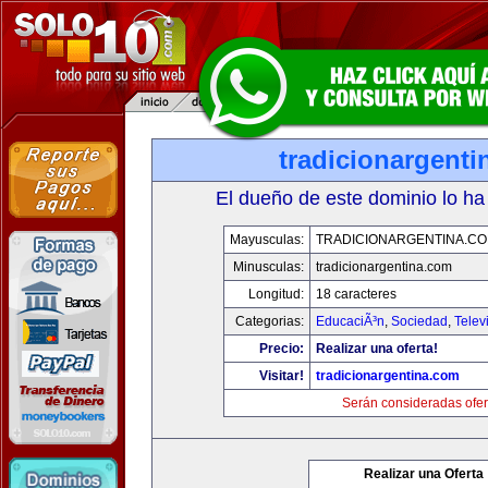
tradicionargent
El dueño de este dominio lo ha
Mayusculas:
TRADICIONARGENTINA.C
Minusculas:
tradicionargentina.com
Longitud:
18 caracteres
Categorias:
EducaciÃ³n
,
Sociedad
,
Telev
Precio:
Realizar una oferta!
Visitar!
tradicionargentina.com
Serán consideradas ofer
Realizar una Oferta