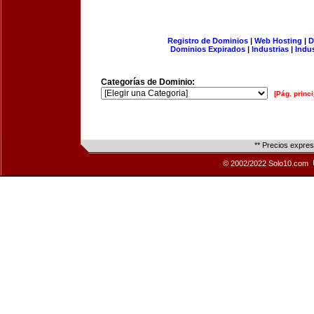
Registro de Dominios
|
Web Hosting
|
D
Dominios Expirados
|
Industrias
|
Indu
Categorías de Dominio:
[Pág. princi
** Precios expre
© 2002/2022 Solo10.com