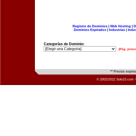
Registro de Dominios
|
Web Hosting
|
D
Dominios Expirados
|
Industrias
|
Indu
Categorías de Dominio:
[Pág. princi
** Precios expre
© 2002/2022 Solo10.com