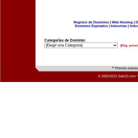
Registro de Dominios
|
Web Hosting
|
D
Dominios Expirados
|
Industrias
|
Indu
Categorías de Dominio:
[Pág. princi
** Precios expre
© 2002/2022 Solo10.com