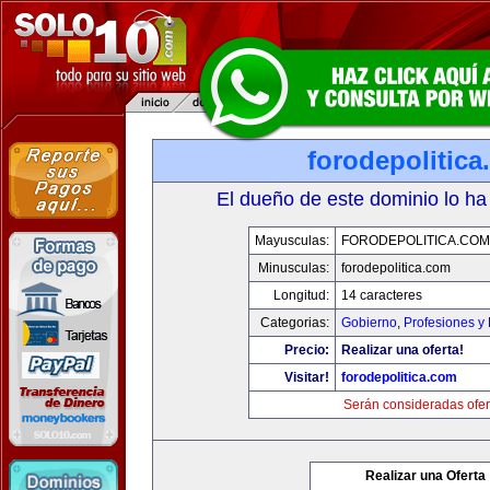
forodepolitic
El dueño de este dominio lo ha
Mayusculas:
FORODEPOLITICA.COM
Minusculas:
forodepolitica.com
Longitud:
14 caracteres
Categorias:
Gobierno
,
Profesiones y
Precio:
Realizar una oferta!
Visitar!
forodepolitica.com
Serán consideradas ofer
Realizar una Oferta