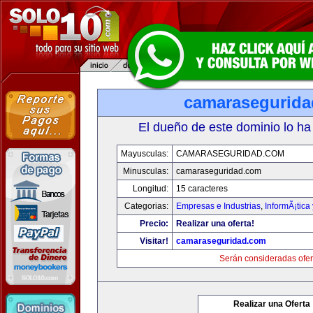
camarasegurid
El dueño de este dominio lo ha
Mayusculas:
CAMARASEGURIDAD.COM
Minusculas:
camaraseguridad.com
Longitud:
15 caracteres
Categorias:
Empresas e Industrias
,
InformÃ¡tica
Precio:
Realizar una oferta!
Visitar!
camaraseguridad.com
Serán consideradas ofer
Realizar una Oferta