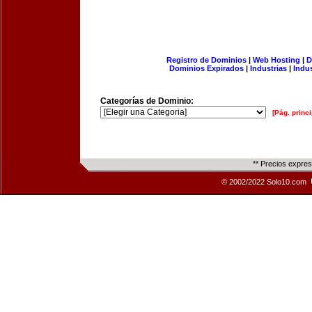
Registro de Dominios
|
Web Hosting
|
D
Dominios Expirados
|
Industrias
|
Indu
Categorías de Dominio:
[Pág. princi
** Precios expre
© 2002/2022 Solo10.com