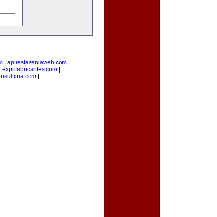
om
|
apuestasenlaweb.com
|
|
expofabricantes.com
|
nsultoria.com
|