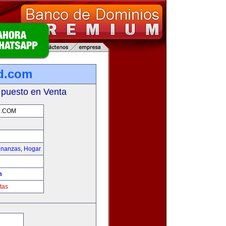
d.com
 puesto en Venta
.COM
inanzas
,
Hogar
m
tas