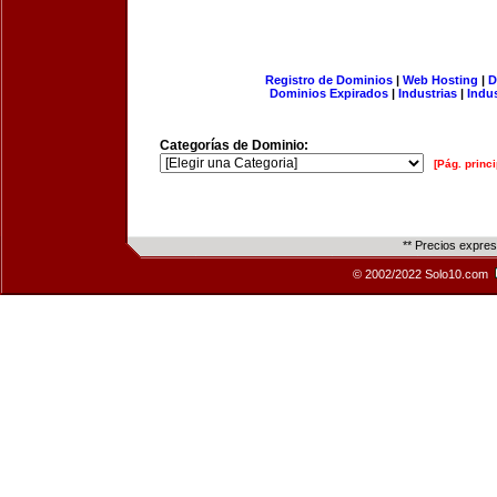
Registro de Dominios
|
Web Hosting
|
D
Dominios Expirados
|
Industrias
|
Indu
Categorías de Dominio:
[Pág. princi
** Precios expre
© 2002/2022 Solo10.com