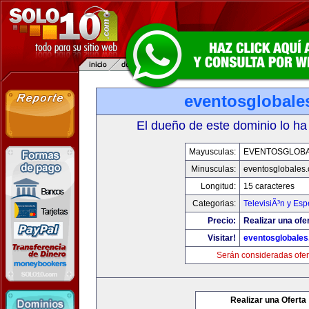
eventosglobale
El dueño de este dominio lo ha
Mayusculas:
EVENTOSGLOB
Minusculas:
eventosglobales
Longitud:
15 caracteres
Categorias:
TelevisiÃ³n y Esp
Precio:
Realizar una ofer
Visitar!
eventosglobale
Serán consideradas ofer
Realizar una Oferta