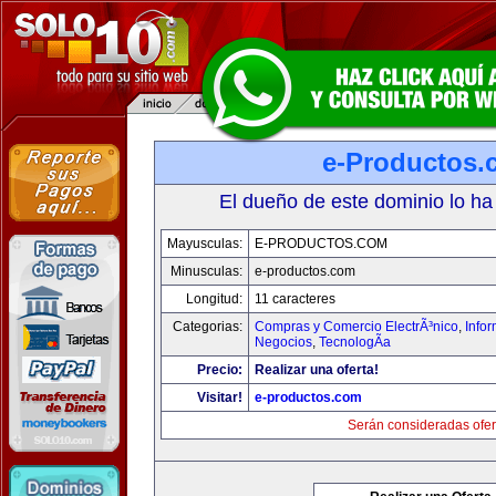
e-Productos.
El dueño de este dominio lo ha
Mayusculas:
E-PRODUCTOS.COM
Minusculas:
e-productos.com
Longitud:
11 caracteres
Categorias:
Compras y Comercio ElectrÃ³nico
,
Info
Negocios
,
TecnologÃ­a
Precio:
Realizar una oferta!
Visitar!
e-productos.com
Serán consideradas ofer