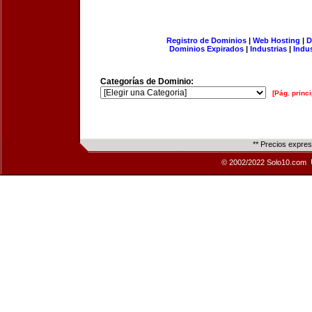
Registro de Dominios
|
Web Hosting
|
D
Dominios Expirados
|
Industrias
|
Indu
Categorías de Dominio:
[Pág. princi
** Precios expre
© 2002/2022 Solo10.com