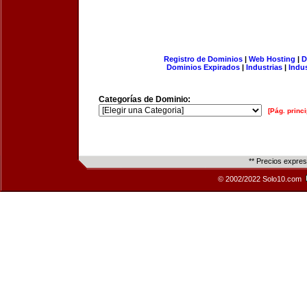
Registro de Dominios
|
Web Hosting
|
D
Dominios Expirados
|
Industrias
|
Indu
Categorías de Dominio:
[Pág. princi
** Precios expre
© 2002/2022 Solo10.com