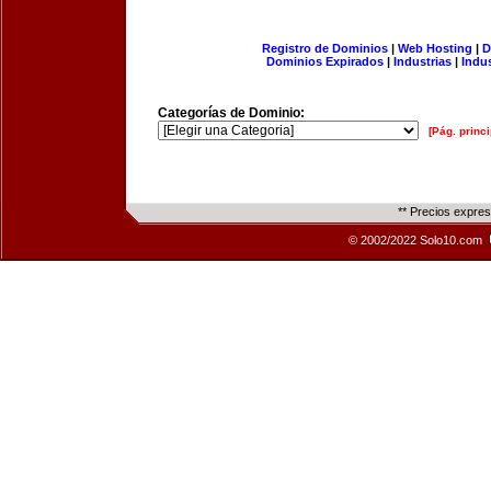
Registro de Dominios
|
Web Hosting
|
D
Dominios Expirados
|
Industrias
|
Indu
Categorías de Dominio:
[Pág. princi
** Precios expre
© 2002/2022 Solo10.com