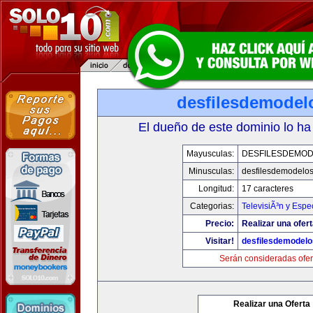
desfilesdemodel
El dueño de este dominio lo ha
Mayusculas:
DESFILESDEMO
Minusculas:
desfilesdemodelo
Longitud:
17 caracteres
Categorias:
TelevisiÃ³n y Espe
Precio:
Realizar una ofert
Visitar!
desfilesdemodel
Serán consideradas ofer
Realizar una Oferta