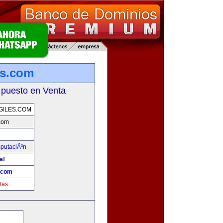
es.com
 puesto en Venta
GILES.COM
.com
mputaciÃ³n
a!
s.com
tas