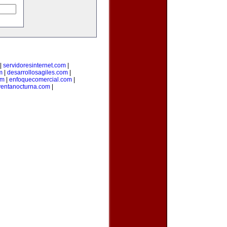
|
servidoresinternet.com
|
m
|
desarrollosagiles.com
|
om
|
enfoquecomercial.com
|
ventanocturna.com
|