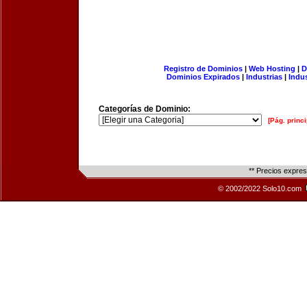
Registro de Dominios
|
Web Hosting
|
D
Dominios Expirados
|
Industrias
|
Indu
Categorías de Dominio:
[Pág. princi
** Precios expre
© 2002/2022 Solo10.com