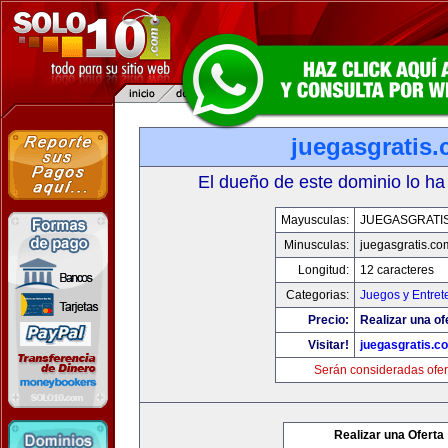
juegasgratis
El dueño de este dominio lo ha
Mayusculas:
JUEGASGRATI
Minusculas:
juegasgratis.co
Longitud:
12 caracteres
Categorias:
Juegos y Entret
Precio:
Realizar una of
Visitar!
juegasgratis.c
Serán consideradas ofer
Realizar una Oferta