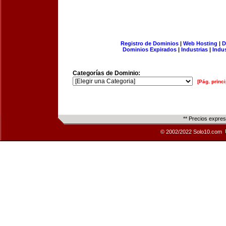
Registro de Dominios
|
Web Hosting
|
D
Dominios Expirados
|
Industrias
|
Indu
Categorías de Dominio:
[Pág. princi
** Precios expre
© 2002/2022 Solo10.com