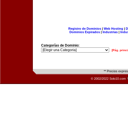
Registro de Dominios
|
Web Hosting
|
D
Dominios Expirados
|
Industrias
|
Indu
Categorías de Dominio:
[Pág. princi
** Precios expre
© 2002/2022 Solo10.com