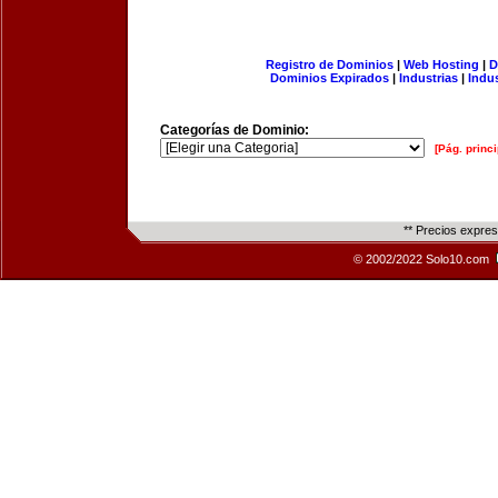
Registro de Dominios
|
Web Hosting
|
D
Dominios Expirados
|
Industrias
|
Indu
Categorías de Dominio:
[Pág. princi
** Precios expre
© 2002/2022 Solo10.com