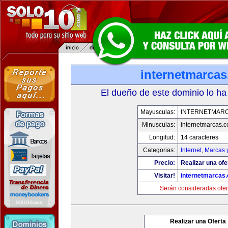
internetmarca
El dueño de este dominio lo ha
Mayusculas:
INTERNETMAR
Minusculas:
internetmarcas.
Longitud:
14 caracteres
Categorias:
Internet
,
Marcas 
Precio:
Realizar una ofe
Visitar!
internetmarcas
Serán consideradas ofer
Realizar una Oferta