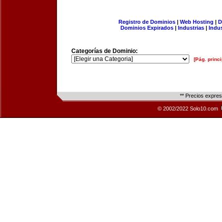
Registro de Dominios
|
Web Hosting
|
D
Dominios Expirados
|
Industrias
|
Indu
Categorías de Dominio:
[Pág. princi
** Precios expre
© 2002/2022 Solo10.com