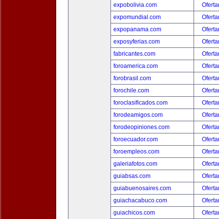
expobolivia.com
Oferta
expomundial.com
Oferta
expopanama.com
Oferta
exposyferias.com
Oferta
fabricantes.com
Oferta
foroamerica.com
Oferta
forobrasil.com
Oferta
forochile.com
Oferta
foroclasificados.com
Oferta
forodeamigos.com
Oferta
forodeopiniones.com
Oferta
foroecuador.com
Oferta
foroempleos.com
Oferta
galeriafotos.com
Oferta
guiabsas.com
Oferta
guiabuenosaires.com
Oferta
guiachacabuco.com
Oferta
guiachicos.com
Oferta