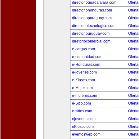
directorioguadalajara.com
Oferta
directoriohonduras.com
Oferta
directorioparaguay.com
Oferta
directoriotecnologico.com
Oferta
directoriouruguay.com
Oferta
diretoriocomercial.com
Oferta
e-cargas.com
Oferta
e-comunidad.com
Oferta
e-Honduras.com
Oferta
e-jovenes.com
Oferta
e-Kiosco.com
Oferta
e-Mujer.com
Oferta
e-mujeres.com
Oferta
e-Sitio.com
Oferta
e-sitios.com
Oferta
ejovenes.com
Oferta
eKiosco.com
Oferta
eventosweb.com
Oferta