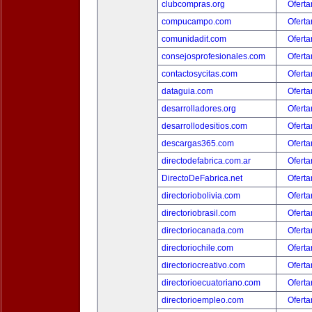
clubcompras.org
Oferta
compucampo.com
Oferta
comunidadit.com
Oferta
consejosprofesionales.com
Oferta
contactosycitas.com
Oferta
dataguia.com
Oferta
desarrolladores.org
Oferta
desarrollodesitios.com
Oferta
descargas365.com
Oferta
directodefabrica.com.ar
Oferta
DirectoDeFabrica.net
Oferta
directoriobolivia.com
Oferta
directoriobrasil.com
Oferta
directoriocanada.com
Oferta
directoriochile.com
Oferta
directoriocreativo.com
Oferta
directorioecuatoriano.com
Oferta
directorioempleo.com
Oferta