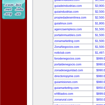
guiainmuebles.com
$5,500
guiadeindustrias.com
$3,900
guiaindustrias.com
$2,500
propiedadesenlinea.com
$2,500
guialinux.com
$1,800
agenciaempleos.com
$1,500
portalinmuebles.com
$1,500
zonamarketing.com
$1,500
ZonaNegocios.com
$1,500
noticlub.com
$1,497
forodenegocios.com
$999.
portaldenegocio.com
$990.
zonadeseguridad.com
$990.
directoriopyme.com
$980.
guiamisiones.com
$980.
guiamarketing.com
$950.
eAfiliados.com
$899.
zonarural.com
$850.