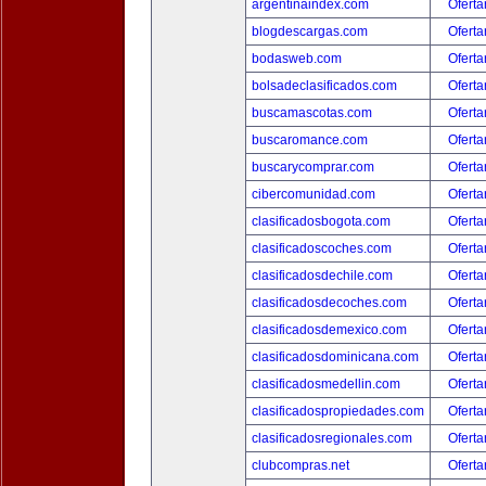
argentinaindex.com
Oferta
blogdescargas.com
Oferta
bodasweb.com
Oferta
bolsadeclasificados.com
Oferta
buscamascotas.com
Oferta
buscaromance.com
Oferta
buscarycomprar.com
Oferta
cibercomunidad.com
Oferta
clasificadosbogota.com
Oferta
clasificadoscoches.com
Oferta
clasificadosdechile.com
Oferta
clasificadosdecoches.com
Oferta
clasificadosdemexico.com
Oferta
clasificadosdominicana.com
Oferta
clasificadosmedellin.com
Oferta
clasificadospropiedades.com
Oferta
clasificadosregionales.com
Oferta
clubcompras.net
Oferta