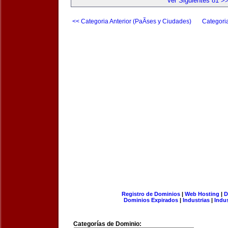
Ver Siguientes 81 >
<< Categoria Anterior (PaÃ­ses y Ciudades)
Categori
Registro de Dominios
|
Web Hosting
|
D
Dominios Expirados
|
Industrias
|
Indu
Categorías de Dominio: