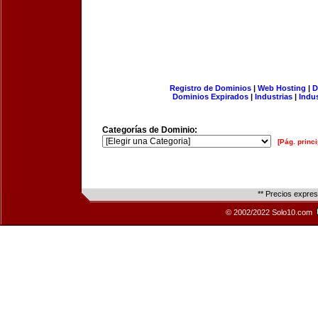
Registro de Dominios
|
Web Hosting
|
D
Dominios Expirados
|
Industrias
|
Indu
Categorías de Dominio:
[Pág. princi
** Precios expre
© 2002/2022 Solo10.com