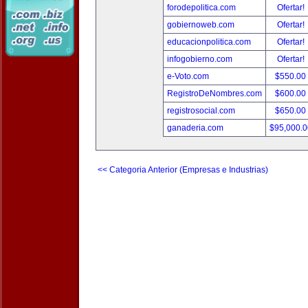
forodepolitica.com
Ofertar!
gobiernoweb.com
Ofertar!
educacionpolitica.com
Ofertar!
infogobierno.com
Ofertar!
e-Voto.com
$550.00
RegistroDeNombres.com
$600.00
registrosocial.com
$650.00
ganaderia.com
$95,000.
<< Categoria Anterior (Empresas e Industrias)