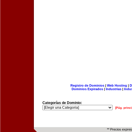
Registro de Dominios
|
Web Hosting
|
D
Dominios Expirados
|
Industrias
|
Indu
Categorías de Dominio:
[Pág. princi
** Precios expre