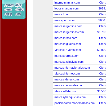
internetmarcas.com
Ofert
logosymarcas.com
$699
marca1.com
Ofert
marcaperu.com
$650
marcasargentina.com
Ofert
marcasargentinas.com
$1,70
marcasbrasil.com
Ofert
marcasdigitales.com
Ofert
MarcasEnVenta.com
$3,00
marcaseuropa.com
Ofert
marcasexclusivas.com
Ofert
marcasinternacionales.com
Ofert
MarcasInternet.com
Ofert
marcaslideres.com
Ofert
marcasnacionales.com
Ofert
MarcasWeb.com
$1,50
marcasyfranquicias.com
Ofert
posicionamientodemarcas.com
Ofert