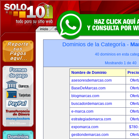
Dominios de la Categoría -
Mar
40 dominios en esta categ
Mostrando 1 de 40
Nombre de Dominio
Precio
asesoresdemarcas.com
Ofert
BaseDeMarcas.com
Ofert
blogmarcas.com
Ofert
buscadordemarcas.com
Ofert
e-marca.com
Ofert
estrategiademarca.com
Ofert
expomarca.com
$780
gestiondemarcas.com
Ofert