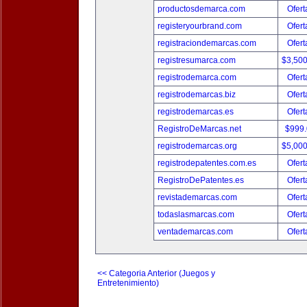
productosdemarca.com
Ofert
registeryourbrand.com
Ofert
registraciondemarcas.com
Ofert
registresumarca.com
$3,50
registrodemarca.com
Ofert
registrodemarcas.biz
Ofert
registrodemarcas.es
Ofert
RegistroDeMarcas.net
$999
registrodemarcas.org
$5,00
registrodepatentes.com.es
Ofert
RegistroDePatentes.es
Ofert
revistademarcas.com
Ofert
todaslasmarcas.com
Ofert
ventademarcas.com
Ofert
<< Categoria Anterior (Juegos y
Entretenimiento)