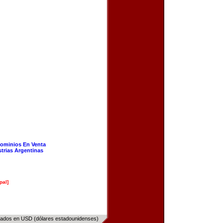
ominios En Venta
strias Argentinas
pal]
sados en USD (dólares estadounidenses)