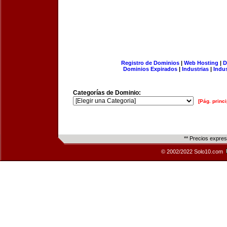
Registro de Dominios
|
Web Hosting
|
D
Dominios Expirados
|
Industrias
|
Indu
Categorías de Dominio:
[Pág. princi
** Precios expre
© 2002/2022 Solo10.com