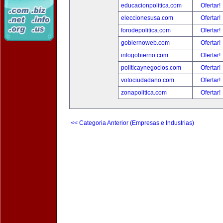
educacionpolitica.com
Ofertar!
eleccionesusa.com
Ofertar!
forodepolitica.com
Ofertar!
gobiernoweb.com
Ofertar!
infogobierno.com
Ofertar!
politicaynegocios.com
Ofertar!
votociudadano.com
Ofertar!
zonapolitica.com
Ofertar!
<< Categoria Anterior (Empresas e Industrias)