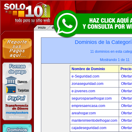
Dominios de la Categorí
11 dominios en esta categ
Mostrando 1 de 11
Nombre de Dominio
Precio
e-Seguridad.com
Oferta
zonaseguridad.com
Oferta
e-jovenes.com
Oferta
segurosparaelhogar.com
Oferta
empresaencasa.com
Oferta
areahogar.com
Oferta
mantenimientodelhogar.com
Oferta
cajadeseguridad.com
Oferta